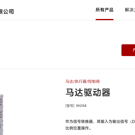
所有产品
解决
光纤单元
型号
HPF-T□□□ /
HPF-
D□□□ /
HPF-V□□□
放大器内置配管安装型液位检测
开关
型号
HPQ-T1 /
HPQ-T2
马达/执行器/控制阀
使用说明书
新闻中心
产品软件
中国网点
产品C
代理
马达驱动器
通用放大器内置型光电开关
型号
HP7-A□□ /
HP7-
[型号]
RN748
P□□ /
HP7-T□□ /
HP7-D□□ /
HP7-
耐环境型光电开关
C□□
作为信号转换器，其输入为输出信号（D
型号
H2B-T /
H2B-A /
H2B-
比例位置操作。
P