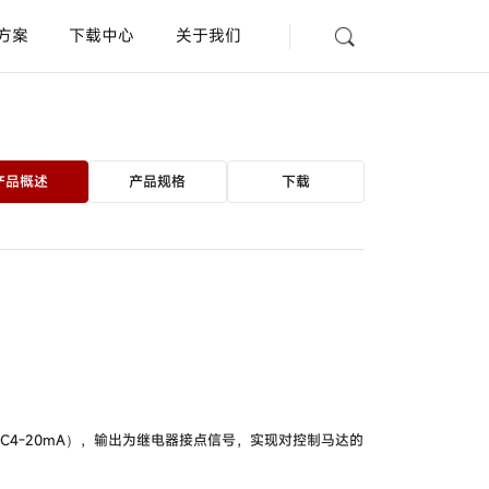
方案
下载中心
关于我们
光纤放大器
型号
HPX-EG□□
产品概述
产品规格
下载
放大器内置型漏液开关
型号
HPQ-D□□ /
HPQ-
DP□□
AD
查询
规格认证表
联系我们
距离设定型光电开关
型号
HP7-G□□ /
HP7-
F□□ /
HP7-S□□
放大器内置沟槽型光电开关
C4-20mA），输出为继电器接点信号，实现对控制马达的
型号
HPV-S□□ /
HPV-
D□□