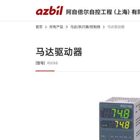
首页
所有产品
马达/执行器/控制阀
马达驱动器
所有产品
解决方案
下载中心
关于我们
马达驱动器
光电开关
检测、识别用传感器
[型号]
RN748
接近开关
限位开关
应用案例
产品样本
高层致辞
视频中心
产品规格书
宣传视频
开关/传感器配件
调节器
记录仪
燃烧安全控制器