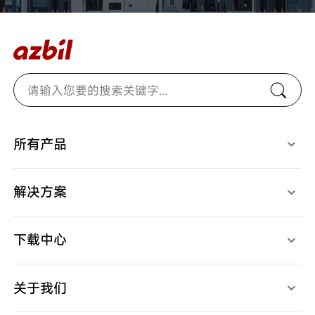
所有产品
光电开关
燃烧安全控制器
检测、识别用传感器
马达/执行器/控制阀
接近开关
温度/湿度/压力/地震传感器
解决方案
限位开关
气体/液体流量计
开关/传感器配件
停产产品
应用案例
调节器
视频中心
记录仪
下载中心
产品样本
产品规格书
使用说明书
关于我们
产品软件
产品CAD
高层致辞
规格认证表
宣传视频