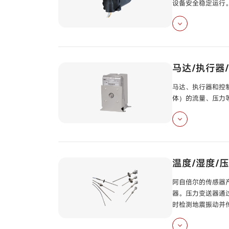
设备安全稳定运行
烧嘴联锁模块/烧
动态自检火焰监测
马达/执行器
烧嘴控制器
型号
A
马达、执行器和控
体）的流量、压力
烧嘴控制器
型号
A
高性能UV火焰检测
单相电力调整器
型
高性能UV火焰检测
AUD110 /
AUD120
阀门联动装置
型
温度/湿度/
灵敏度调节型高性
马达驱动器
型号
R
阿自倍尔的传感器
火焰模拟器
型号
F
器。压力变送器通
流量开关
型号
FS
时检测地震振动并
点火变压器
型号
A
点火变压器
型号
S