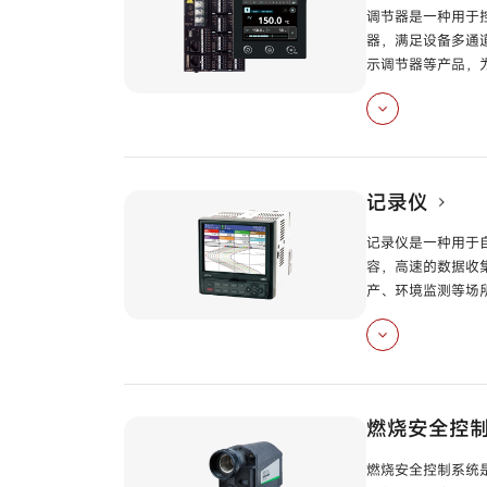
调节器是一种用于控
器，满足设备多通
示调节器等产品，
网络增强型控制模
图形化显示调节器
记录仪
数字显示调节器
型
记录仪是一种用于
容，高速的数据收
数字显示调节器
型
产、环境监测等场
高性能记录仪
型
混合型记录仪
型
燃烧安全控
燃烧安全控制系统