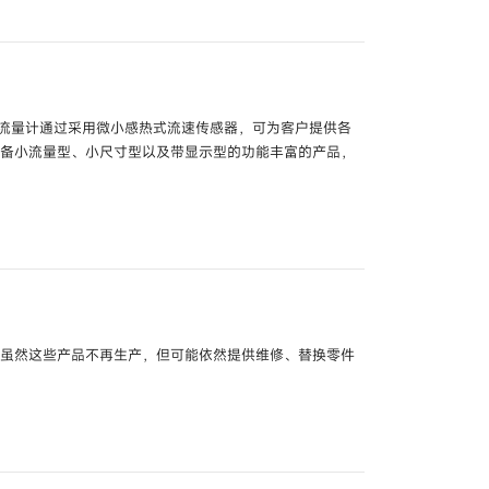
型号
YYQZ01
C625A /
SPC625B
湿度传感器/温湿度传感器
型号
TY78 /
HY78 /
体流量计通过采用微小感热式流速传感器，可为客户提供各
配备小流量型、小尺寸型以及带显示型的功能丰富的产品，
型号
HTY1000 /
HTY1010
号
SPS300A /
SPS300B
器
型号
MQV□□□□
X60G /
GTX71G /
GTX82G
器
型号
MPC□□□□
X30A /
GTX60A
型号
CMG□□□
。虽然这些产品不再生产，但可能依然提供维修、替换零件
器
型号
GTX35R /
GTX40R
型号
F7M
器
型号
GTX30S /
GTX60S
号
V-725