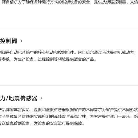
。阿自倍尔为了确保各种运行方式的燃烧设备的安全，提供从烧嘴控制器、火
嘴控制模块
型号
RX-□□□
动态自检烧嘴控制器
器
型号
AUR355
烧嘴控制器
型号
AU
/控制阀
UR200
烧嘴控制器
型号
BC
制阀是自动化系统中的核心驱动和控制组件。阿自倍尔通过马达提供机械动力
等参数，为生产设备、过程控制等领域提供适合的产品。
UR255
多重烧嘴控制器
型
器
型号
AUD300C1000
耐压防爆型高性能U
号
PG5□□
控制马达
型号
ECM
器含光电管单元AUD15及专用插座
型号
AUD100 /
可见光火焰检测器
号
Q455
电源变压器
型号
AT7
压力/地震传感器
能UV火焰检测器
型号
AUD700
火焰模拟量检测器
N748
控制阀
型号
VY□□
产品阵容丰富多彩，温度和湿度传感器根据客户的不同需求为客户提供不同形
SP300BC100
气体压力开关
型号
过半导体复合传感器实现检测的高精度与高稳定性，为客户提供适用于表压、
□-□□
传送信息给到设备，为设备的安全运行提供保障。
TN110A-1
防爆型点火变压器
7200A