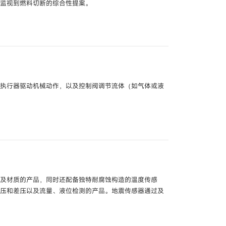
焰监视到燃料切断的综合性提案。
型号
AUR455
R890
-R15 /
BC-R25 /
BC-R35
，执行器驱动机械动作，以及控制阀调节流体（如气体或液
号
FRS100
V火焰检测器
型号
AUD500C
3000
型号
AFD100A /
AFD100B
2-J1
型号
FSP136A100
□□
状及材质的产品，同时还配备独特耐腐蚀构造的温度传感
C6097
绝压和差压以及流量、液位检测的产品。地震传感器通过及
型号
APN4709