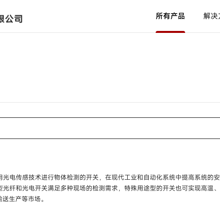
所有产品
解决
光纤单元
型号
HPF-T□□□ /
HPF-
D□□□ /
HPF-V□□□
放大器内置配管安装型液位检测
开关
型号
HPQ-T1 /
HPQ-T2
使用说明书
新闻中心
产品软件
中国网点
产品C
代理
通用放大器内置型光电开关
型号
HP7-A□□ /
HP7-
P□□ /
HP7-T□□ /
用光电传感技术进行物体检测的开关，在现代工业和自动化系统中提高系统的
HP7-D□□ /
HP7-
型光纤和光电开关满足多种现场的检测需求，特殊用途型的开关也可实现高温
耐环境型光电开关
C□□
输送生产等市场。
型号
H2B-T /
H2B-A /
H2B-
P