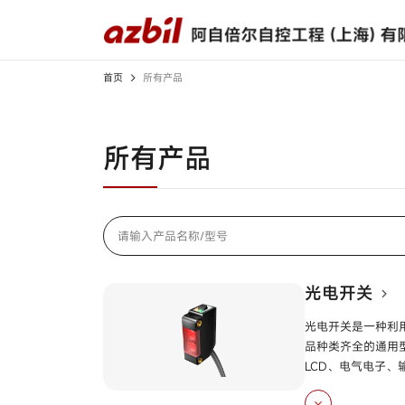
首页
所有产品
所有产品
解决方案
下载中心
关于我们
光电开关
所有产品
检测、识别用传感器
接近开关
限位开关
应用案例
产品样本
高层致辞
视频中心
产品规格书
宣传视频
开关/传感器配件
光电开关
调节器
光电开关是一种利
记录仪
品种类齐全的通用
LCD、电气电子、
燃烧安全控制器