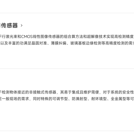
F-T□□□ /
HPF-D□□□ /
HPF-V□□□
光纤放大器
型号
HP
装型液位检测开关
型号
HPQ-T1 /
HPQ-T2
放大器内置型漏液开
用传感器
光电开关
型号
HP7-A□□ /
HP7-P□□ /
HP7-T□□ /
距离设定型光电开关
平行激光束和CMOS线性图像传感器的组合算方法和超解像技术实现高检测精
-C□□
分辨率以及丰富的功满足晶圆对准、薄膜纠偏、玻璃基板边缘检测等高精度检测的需
型号
H2B-T /
H2B-A /
H2B-P
放大器内置沟槽型光
感器
型号
K1G
于检测物体接近的非接触式传感器，其易于集成且维护简便，对于系统的安全
足一般现场的需求，同时特殊的可调节型、防溅射型、耐环境型、全金属型等
型号
H3C
全不锈钢外壳接近开