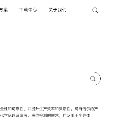
方案
下载中心
关于我们
光纤放大器
型号
HPX-EG□□
放大器内置型漏液开关
型号
HPQ-D□□ /
HPQ-
DP□□
AD
查询
规格认证表
联系我们
距离设定型光电开关
型号
HP7-G□□ /
HP7-
F□□ /
HP7-S□□
安全性和可靠性，并提升生产效率和灵活性。阿自倍尔的产
、化学品以及漏液、液位检测的需求，广泛用于半导体、
放大器内置沟槽型光电开关
型号
HPV-S□□ /
HPV-
D□□