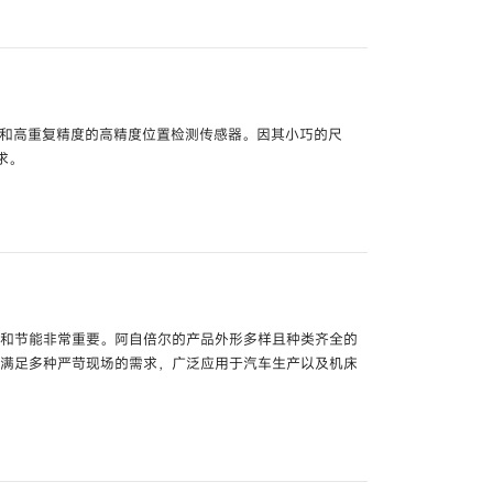
X-EG□□
关
型号
HPQ-D□□ /
HPQ-DP□□
型号
HP7-G□□ /
HP7-F□□ /
HP7-S□□
度和高重复精度的高精度位置检测传感器。因其小巧的尺
求。
电开关
型号
HPV-S□□ /
HPV-D□□
性和节能非常重要。阿自倍尔的产品外形多样且种类齐全的
可满足多种严苛现场的需求，广泛应用于汽车生产以及机床
关
型号
FL7S-□□□□