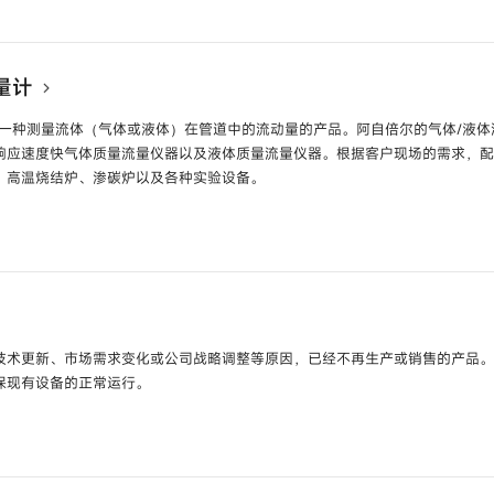
Y□□□
耐化学品温度传感器
号
TY783
白金热电阻
型号
SP
量计
器
型号
HTY7843
管道用温度传感器/
是一种测量流体（气体或液体）在管道中的流动量的产品。阿自倍尔的气体/液
HTY78
响应速度快气体质量流量仪器以及液体质量流量仪器。根据客户现场的需求，
、高温烧结炉、渗碳炉以及各种实验设备。
器
型号
HTY70 /
TY70 /
HY70
耐环境温湿度传感器
温度传感器
型号
HTY79
智能压力传感器
型
制器
型号
F4Q
数字式质量流量控制
TX15D /
GTX30D /
GTX31D /
GTX32D /
GTX40D /
表压变送器
型号
GT
 /
GTX71D /
GTX72D
量控制器
型号
F4H
盘装式质量流量控制
安装型）
型号
GTX60G-F /
GTX71G-F
绝压变送器
型号
GT
号
CMS□□□□
气体质量流量监测计
技术更新、市场需求变化或公司战略调整等原因，已经不再生产或销售的产品
器
型号
GTX35F /
GTX60F
远传法兰型差压变送
保现有设备的正常运行。
号
MCS100
热式微小液体流量计
变送器
型号
GTX35U /
GTX60U /
GTX71U /
GTX82U
远传法兰型绝压变送
BC7000
震动检测控制器
型