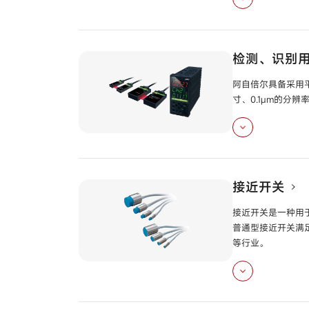
马达/执行器/控制阀
光纤单元
型号
HP
温度/湿度/压力/地震传
感器
放大器内置配管安
检测、识别
气体/液体流量计
通用放大器内置型
阿自倍尔具备采用
HP7-D□□ /
HP7
停产产品
寸、0.1μm的
耐环境型光电开关
高精度位置检测传
接近开关
接近开关是一种用
普通型接近开关满
等行业。
可调节接近传感器