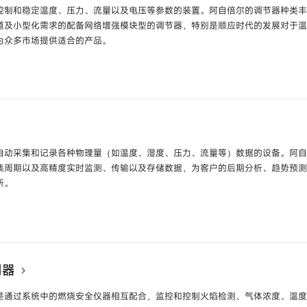
制和稳定温度、压力、流量以及电压等参数的装置。阿自倍尔的调节器种类丰富，配
道及小型化需求的配备网络增强模块型的调节器，特别是顺应时代的发展对于
为众多市场提供适合的产品。
块
型号
NX-□□□
网络增强型控制模块
型号
C7G
图形化显示调节器
号
C1M
数字显示调节器
型
自动采集和记录各种物理量（如温度、湿度、压力、流量等）数据的设备。阿
集周期以及高精度实时监测、传输以及存储数据，为客户的后期分析、趋势预
号
C2A /
C2B
数字显示调节器
型
所。
号
ARF106 /
ARF112
高性能记录仪
型号
A
号
SR-106 /
SR-101 /
SR-102 /
SR-103 /
SR-104
混合型记录仪
型号
S
制器
203 /
SR-204
是通过系统中的燃烧安全仪器相互配合，监控和控制火焰检测、气体浓度、温