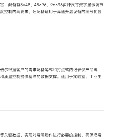
备有8×48，48×96，96×96多种尺寸数字显示调节
温度控制的高要求，还配备适用于高速升温设备的图形化显
 智能网关设备
型号
NX-SVG
型号
C7S /
B1S
号
C1A
自倍尔根据客户的需求配备笔式和打点式的记录仪产品阵
测和质量控制提供精准的数据支撑。适用于实验室、工业生
号
C3A /
C3B
RF212 /
ARF224 /
ARF236 /
ARF248
R-206 /
SR-212 /
SR-224 /
SR-201 /
SR-202 /
SR-
度等关键数据，实现对烧嘴动作进行必要的控制，确保燃烧