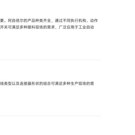
开关
型号
FL2R-□□□□ /
FL2S-□□□□ /
FL2-
重要。阿自倍尔的产品种类齐全，通过不同执行机构、动作
位开关可满足多种眼科现场的需求，广泛应用于工业自动
700□ /
VCX-7□0□ /
□LX800□ /
VCX8□0□
导线类型以及连接器形状的组合可满足多种生产现场的需