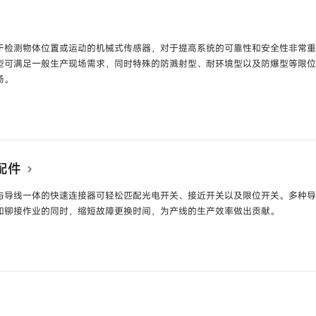
号
FL7M-□□□□
直流2线式方型接近
□□□□
于检测物体位置或运动的机械式传感器，对于提高系统的可靠性和安全性非常
近开关
型号
APM-□□□□
型可满足一般生产现场需求，同时特殊的防溅射型、耐环境型以及防爆型等限
场。
号
LJA□□ /
□LS□-□□ /
VCL-□□□□ /
SL1-
防爆开关
型号
□LX
配件
与导线一体的快速连接器可轻松匹配光电开关、接近开关以及限位开关。多种
和铆接作业的同时，缩短故障更换时间，为产线的生产效率做出贡献。
号
PA7-□□□ /
PA5-□□□