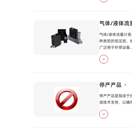
温度传感器
型号
Y
管道温度传感器
型
气体/液体流
分离型温湿度传感
气体/液体流量计
种类型的低压损、
广泛用于钎焊设备
室内用温湿度传感
风管用温度・露点
数字式质量流量控
差压变送器
型号
G
GTX41D /
GTX42D
小型数字式质量流
停产产品
表压变送器（直接
气体质量流量计
型
停产产品是指由于
单法兰型差压变送
或技术支持，以确
质量流量传感器
型
远传法兰型表压力
地震检测器
型号
V
停产产品
型号