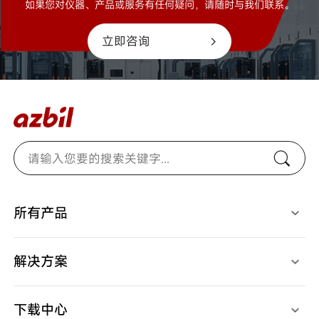
如果您对仪器、产品或服务有任何疑问，请随时与我们联系。
立即咨询
所有产品
光电开关
燃烧安全控制器
检测、识别用传感器
马达/执行器/控制阀
接近开关
温度/湿度/压力/地震传感器
解决方案
限位开关
气体/液体流量计
开关/传感器配件
停产产品
应用案例
调节器
视频中心
记录仪
下载中心