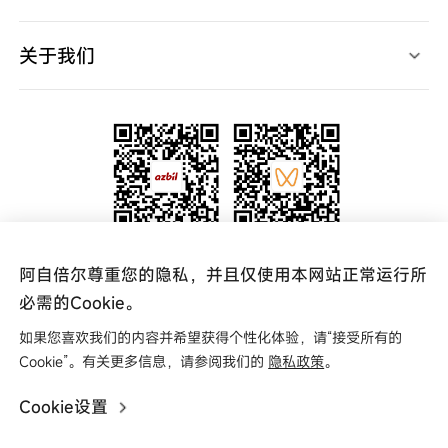
产品样本
产品规格书
使用说明书
关于我们
产品软件
产品CAD
高层致辞
规格认证表
宣传视频
新闻中心
中国网点
代理查询
联系我们
关注官方微信公众号
关注阿自倍尔azbil
阿自倍尔尊重您的隐私，并且仅使用本网站正常运行所
更多资讯 实时掌握
视频号
必需的Cookie。
如果您喜欢我们的内容并希望获得个性化体验，请“接受所有的
友情链接
Cookie”。有关更多信息，请参阅我们的
隐私政策
。
Cookie设置
Copyright © 2025 阿自倍尔自控工程（上海）有限公司
0
沪ICP备16004049号
关于商标
法律条款
隐私政策