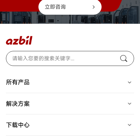
立即咨询
所有产品
光电开关
燃烧安全控制器
检测、识别用传感器
马达/执行器/控制阀
接近开关
温度/湿度/压力/地震传感器
解决方案
限位开关
气体/液体流量计
开关/传感器配件
停产产品
应用案例
调节器
视频中心
记录仪
下载中心
产品样本
产品规格书