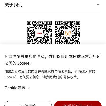
使用说明书
关于我们
产品软件
产品CAD
高层致辞
规格认证表
宣传视频
新闻中心
中国网点
代理查询
联系我们
关注官方微信公众号
关注阿自倍尔azbil
阿自倍尔尊重您的隐私，并且仅使用本网站正常运行所
更多资讯 实时掌握
视频号
必需的Cookie。
如果您喜欢我们的内容并希望获得个性化体验，请“接受所有的
友情链接
Cookie”。有关更多信息，请参阅我们的
隐私政策
。
Cookie设置
Copyright © 2025 阿自倍尔自控工程（上海）有限公司
0
沪ICP备16004049号
关于商标
法律条款
隐私政策