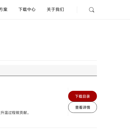
方案
下载中心
关于我们
光纤放大器
型号
HPX-EG□□
放大器内置型漏液开关
型号
HPQ-D□□ /
HPQ-
DP□□
AD
查询
规格认证表
联系我们
距离设定型光电开关
下载目录
型号
HP7-G□□ /
HP7-
F□□ /
HP7-S□□
查看详情
速升温过程做贡献。
放大器内置沟槽型光电开关
型号
HPV-S□□ /
HPV-
D□□