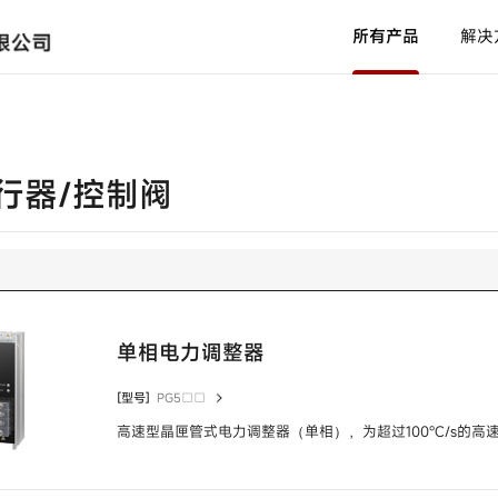
所有产品
解决
光纤单元
型号
HPF-T□□□ /
HPF-
行器/控制阀
D□□□ /
HPF-V□□□
放大器内置配管安装型液位检测
开关
型号
HPQ-T1 /
HPQ-T2
使用说明书
新闻中心
产品软件
中国网点
产品C
代理
通用放大器内置型光电开关
单相电力调整器
型号
HP7-A□□ /
HP7-
P□□ /
HP7-T□□ /
[型号]
PG5□□
HP7-D□□ /
HP7-
高速型晶匣管式电力调整器（单相），为超过100℃/s的高
耐环境型光电开关
C□□
型号
H2B-T /
H2B-A /
H2B-
P