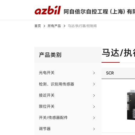
首页
所有产品
马达/执行器/控制阀
所有产品
解决方案
下载中心
关于我们
光电开关
马达/执
产品类别
检测、识别用传感器
接近开关
光电开关
SCR
限位开关
应用案例
产品样本
高层致辞
视频中心
产品规格书
宣传视频
检测、识别用传感器
开关/传感器配件
接近开关
调节器
限位开关
记录仪
开关/传感器配件
燃烧安全控制器
调节器