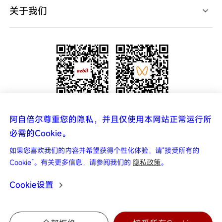
使用说明书
关于我们
产品软件
产品CAD
高层致辞
规格认证表
宣传视频
新闻中心
中国网点
代理查询
联系我们
关注官方微信公众号
关注阿自倍尔azbil
阿自倍尔尊重您的隐私，并且仅使用本网站正常运行所
更多资讯 实时掌握
视频号
必需的Cookie。
如果您喜欢我们的内容并希望获得个性化体验，请“接受所有的
友情链接
Cookie”。有关更多信息，请参阅我们的
隐私政策
。
Cookie设置
Copyright © 2025 阿自倍尔自控工程（上海）有限公司
0
沪ICP备16004049号
关于商标
法律条款
隐私政策