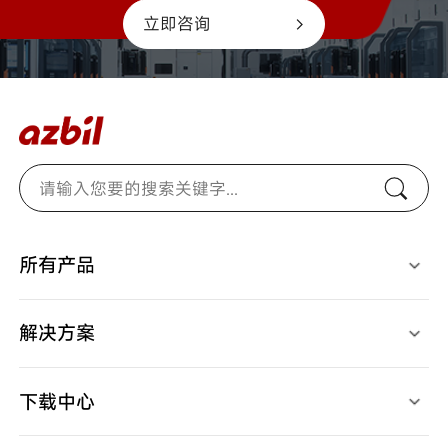
立即咨询
所有产品
光电开关
燃烧安全控制器
检测、识别用传感器
马达/执行器/控制阀
接近开关
温度/湿度/压力/地震传感器
解决方案
限位开关
气体/液体流量计
开关/传感器配件
停产产品
应用案例
调节器
视频中心
记录仪
下载中心
产品样本
产品规格书