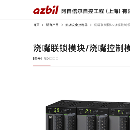
首页
所有产品
燃烧安全控制器
烧嘴联锁模块/烧嘴控制
所有产品
解决方案
下载中心
关于我们
烧嘴联锁模块/烧嘴控制
光电开关
检测、识别用传感器
[型号]
RX-□□□
接近开关
限位开关
应用案例
产品样本
高层致辞
视频中心
产品规格书
宣传视频
开关/传感器配件
调节器
记录仪
燃烧安全控制器