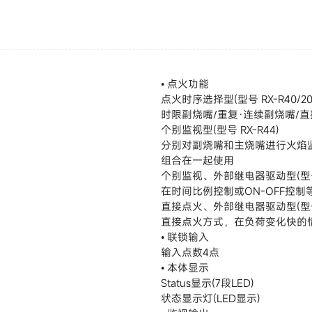
• 点火功能
点火时序选择型(型号 RX-R40/20
时限副烧嘴/重复·连续副烧嘴/直
个别监视型(型号 RX-R44)
分别对副烧嘴和主烧嘴进行火焰监视时
组合在一起使用
个别监视、外部继电器驱动型(型号 
在时间比例控制或ON-OFF控
直接点火、外部继电器驱动型(型号 R
直接点火方式，在负荷变化快的
• 联锁输入
输入点数4点
• 本体显示
Status显示(7段LED)
状态显示灯(LED显示)