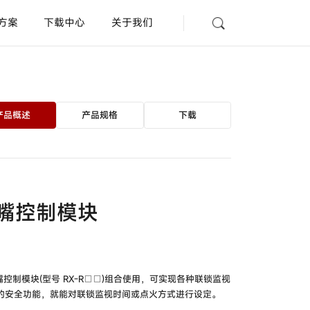
方案
下载中心
关于我们
光纤放大器
型号
HPX-EG□□
产品概述
产品规格
下载
放大器内置型漏液开关
型号
HPQ-D□□ /
HPQ-
DP□□
AD
查询
规格认证表
联系我们
嘴控制模块
距离设定型光电开关
型号
HP7-G□□ /
HP7-
F□□ /
HP7-S□□
放大器内置沟槽型光电开关
烧嘴控制模块(型号 RX-R□□)组合使用，可实现各种联锁监视
型号
HPV-S□□ /
HPV-
的安全功能，就能对联锁监视时间或点火方式进行设定。
D□□