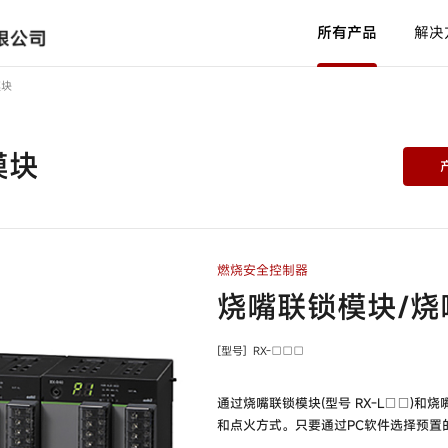
所有产品
解决
模块
光纤单元
型号
HPF-T□□□ /
HPF-
模块
D□□□ /
HPF-V□□□
放大器内置配管安装型液位检测
开关
型号
HPQ-T1 /
HPQ-T2
燃烧安全控制器
使用说明书
新闻中心
产品软件
中国网点
产品C
代理
烧嘴联锁模块/烧
通用放大器内置型光电开关
型号
HP7-A□□ /
HP7-
[型号]
RX-□□□
P□□ /
HP7-T□□ /
HP7-D□□ /
HP7-
耐环境型光电开关
C□□
通过烧嘴联锁模块(型号 RX-L□□)和
型号
H2B-T /
H2B-A /
H2B-
和点火方式。只要通过PC软件选择预置
P