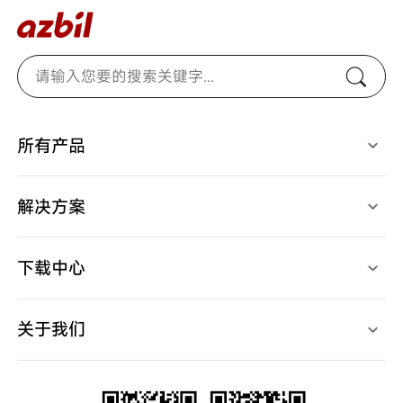
所有产品
光电开关
燃烧安全控制器
检测、识别用传感器
马达/执行器/控制阀
接近开关
温度/湿度/压力/地震传感器
解决方案
限位开关
气体/液体流量计
开关/传感器配件
停产产品
应用案例
调节器
视频中心
记录仪
下载中心
产品样本
产品规格书
使用说明书
关于我们
产品软件
产品CAD
高层致辞
规格认证表
宣传视频
新闻中心
中国网点
代理查询