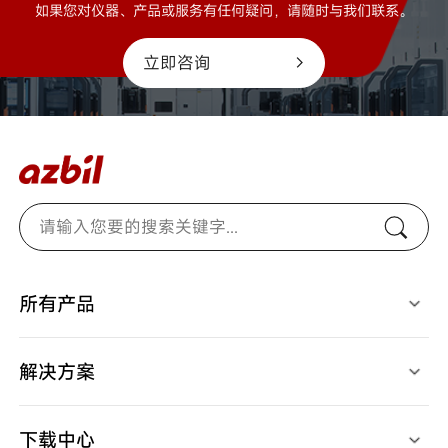
如果您对仪器、产品或服务有任何疑问，请随时与我们联系。
立即咨询
所有产品
光电开关
燃烧安全控制器
检测、识别用传感器
马达/执行器/控制阀
接近开关
温度/湿度/压力/地震传感器
解决方案
限位开关
气体/液体流量计
开关/传感器配件
停产产品
应用案例
调节器
视频中心
记录仪
下载中心