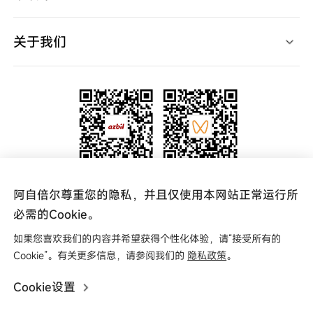
产品样本
产品规格书
使用说明书
关于我们
产品软件
产品CAD
高层致辞
规格认证表
宣传视频
新闻中心
中国网点
代理查询
联系我们
关注官方微信公众号
关注阿自倍尔azbil
阿自倍尔尊重您的隐私，并且仅使用本网站正常运行所
更多资讯 实时掌握
视频号
必需的Cookie。
如果您喜欢我们的内容并希望获得个性化体验，请“接受所有的
友情链接
Cookie”。有关更多信息，请参阅我们的
隐私政策
。
Cookie设置
Copyright © 2025 阿自倍尔自控工程（上海）有限公司
0
沪ICP备16004049号