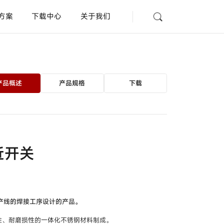
方案
下载中心
关于我们
光纤放大器
型号
HPX-EG□□
产品概述
产品规格
下载
放大器内置型漏液开关
型号
HPQ-D□□ /
HPQ-
DP□□
AD
查询
规格认证表
联系我们
近开关
距离设定型光电开关
型号
HP7-G□□ /
HP7-
F□□ /
HP7-S□□
放大器内置沟槽型光电开关
产线的焊接工序设计的产品。
型号
HPV-S□□ /
HPV-
性、耐磨损性的一体化不锈钢材料制成。
D□□