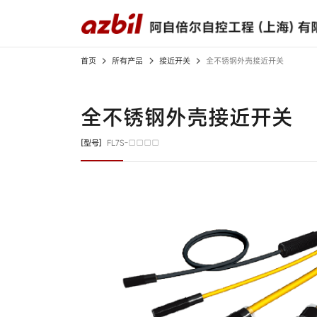
首页
所有产品
接近开关
全不锈钢外壳接近开关
所有产品
解决方案
下载中心
关于我们
全不锈钢外壳接近开关
光电开关
检测、识别用传感器
[型号]
FL7S-□□□□
接近开关
限位开关
应用案例
产品样本
高层致辞
视频中心
产品规格书
宣传视频
开关/传感器配件
调节器
记录仪
燃烧安全控制器