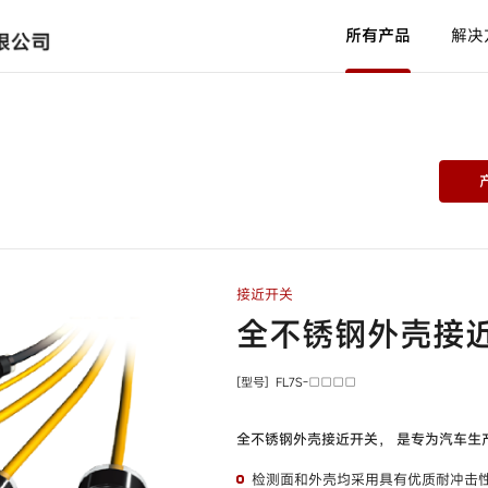
所有产品
解决
光纤单元
型号
HPF-T□□□ /
HPF-
D□□□ /
HPF-V□□□
放大器内置配管安装型液位检测
开关
型号
HPQ-T1 /
HPQ-T2
接近开关
使用说明书
新闻中心
产品软件
中国网点
产品C
代理
全不锈钢外壳接
通用放大器内置型光电开关
型号
HP7-A□□ /
HP7-
[型号]
FL7S-□□□□
P□□ /
HP7-T□□ /
HP7-D□□ /
HP7-
耐环境型光电开关
C□□
全不锈钢外壳接近开关， 是专为汽车生
型号
H2B-T /
H2B-A /
H2B-
检测面和外壳均采用具有优质耐冲击
P