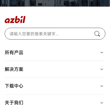
所有产品
光电开关
燃烧安全控制器
检测、识别用传感器
马达/执行器/控制阀
接近开关
温度/湿度/压力/地震传感器
解决方案
限位开关
气体/液体流量计
开关/传感器配件
停产产品
应用案例
调节器
视频中心
记录仪
下载中心
产品样本
产品规格书
使用说明书
关于我们
产品软件
产品CAD
高层致辞
规格认证表