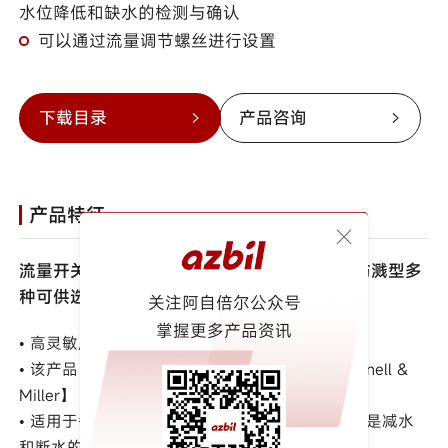
水位降低和缺水的检测与确认
可以通过流量调节螺丝进行设置
下载目录
产品咨询
产品特征
流量开关型号FS□-□□，有孔型、插入型、防溅型多
种可供选择，用于探测水的断流或低流量。
关注阿自倍尔公众号
掌握更多产品资讯
• 高灵敏度、高可靠性、寿命长。
• 该产品由美国Xylem公司制造，商标为【McDonnell &
Miller】
• 适用于各种工艺过程中的水量检测和确认，特别是减水
和断水的检测与确认。