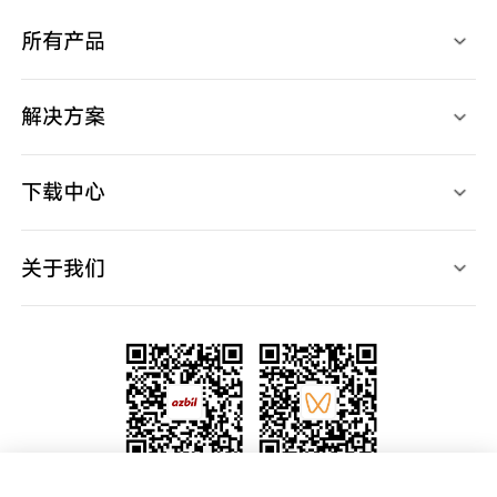
所有产品
光电开关
燃烧安全控制器
检测、识别用传感器
马达/执行器/控制阀
接近开关
温度/湿度/压力/地震传感器
解决方案
限位开关
气体/液体流量计
开关/传感器配件
停产产品
应用案例
调节器
视频中心
记录仪
下载中心
产品样本
产品规格书
使用说明书
关于我们
产品软件
产品CAD
高层致辞
规格认证表
宣传视频
新闻中心
中国网点
代理查询
联系我们
关注官方微信公众号
关注阿自倍尔azbil