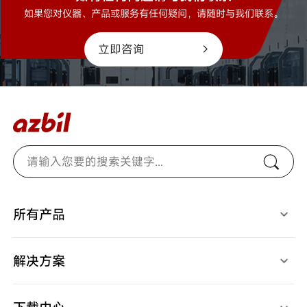
如果您对仪器、产品或服务有任何疑问，请随时与我们联系。
立即咨询
所有产品
光电开关
燃烧安全控制器
检测、识别用传感器
马达/执行器/控制阀
接近开关
温度/湿度/压力/地震传感器
解决方案
限位开关
气体/液体流量计
开关/传感器配件
停产产品
应用案例
调节器
视频中心
记录仪