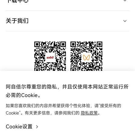
下载中心
产品样本
产品规格书
使用说明书
关于我们
产品软件
产品CAD
高层致辞
规格认证表
宣传视频
新闻中心
中国网点
代理查询
联系我们
关注官方微信公众号
关注阿自倍尔azbil
阿自倍尔尊重您的隐私，并且仅使用本网站正常运行所
更多资讯 实时掌握
视频号
必需的Cookie。
如果您喜欢我们的内容并希望获得个性化体验，请“接受所有的
友情链接
Cookie”。有关更多信息，请参阅我们的
隐私政策
。
Cookie设置
Copyright © 2025 阿自倍尔自控工程（上海）有限公司
0
沪ICP备16004049号