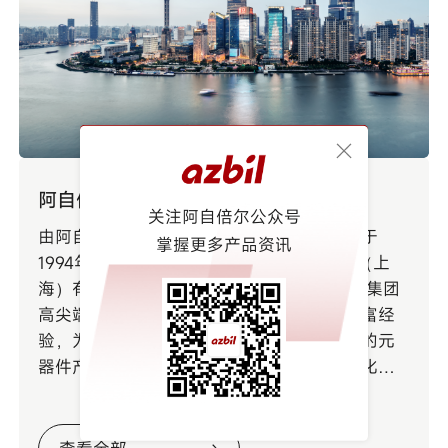
阿自倍尔自控工程（上海）有限公司
关注阿自倍尔公众号
由阿自倍尔株式会社（原名株式会社山武）于
掌握更多产品资讯
1994年3月独资创办。与阿自倍尔自控工程（上
海）有限公司的AA部门一起，依靠阿自倍尔集团
高尖端的测量和控制技术以及长年积累的丰富经
验，为中国客户竭诚提供优质、先进、节能的元
器件产品，以及简易系统、现场仪表、自动化系
统和售后服务，与客户一起解决难题，实现对汽
车、半导体、工业机械、工业炉、食品等行业生
产线及生产装置的精确和安全的控制。